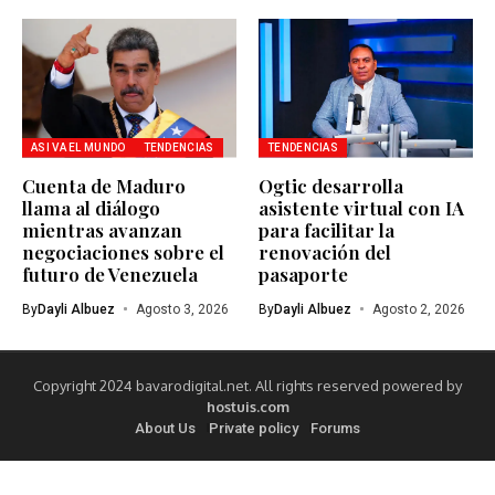
ASI VA EL MUNDO
TENDENCIAS
TENDENCIAS
Cuenta de Maduro
Ogtic desarrolla
llama al diálogo
asistente virtual con IA
mientras avanzan
para facilitar la
negociaciones sobre el
renovación del
futuro de Venezuela
pasaporte
By
Dayli Albuez
Agosto 3, 2026
By
Dayli Albuez
Agosto 2, 2026
Copyright 2024 bavarodigital.net. All rights reserved powered by
hostuis.com
About Us
Private policy
Forums