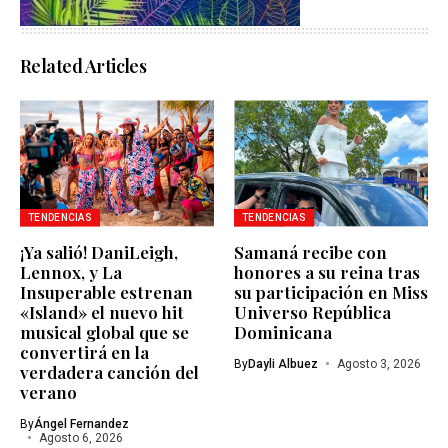
Related Articles
TENDENCIAS
TENDENCIAS
¡Ya salió! DaniLeigh,
Samaná recibe con
Lennox, y La
honores a su reina tras
Insuperable estrenan
su participación en Miss
«Island» el nuevo hit
Universo República
musical global que se
Dominicana
convertirá en la
By
Dayli Albuez
Agosto 3, 2026
verdadera canción del
verano
By
Ángel Fernandez
Agosto 6, 2026