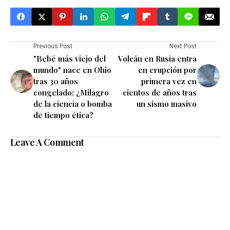
Previous Post
Next Post
"Bebé más viejo del
Volcán en Rusia entra
mundo" nace en Ohio
en erupción por
tras 30 años
primera vez en
congelado: ¿Milagro
cientos de años tras
de la ciencia o bomba
un sismo masivo
de tiempo ética?
Leave A Comment