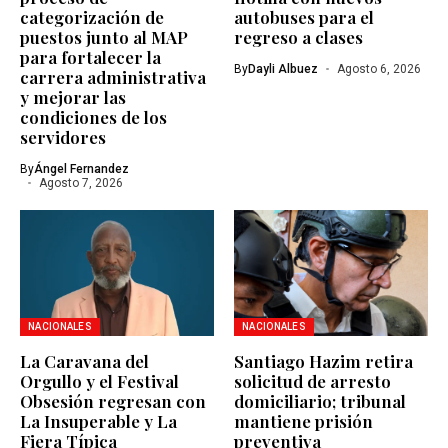
categorización de
autobuses para el
puestos junto al MAP
regreso a clases
para fortalecer la
By
Dayli Albuez
Agosto 6, 2026
carrera administrativa
y mejorar las
condiciones de los
servidores
By
Ángel Fernandez
Agosto 7, 2026
NACIONALES
NACIONALES
La Caravana del
Santiago Hazim retira
Orgullo y el Festival
solicitud de arresto
Obsesión regresan con
domiciliario; tribunal
La Insuperable y La
mantiene prisión
Fiera Típica
preventiva