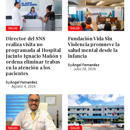
SALUD
SALUD
Director del SNS
Fundación Vida Sin
realiza visita no
Violencia promueve la
programada al Hospital
salud mental desde la
Jacinto Ignacio Mañón y
infancia
ordena eliminar trabas
By
Ángel Fernandez
en la atención a los
Julio 28, 2026
pacientes
By
Ángel Fernandez
Agosto 4, 2026
SALUD
SALUD