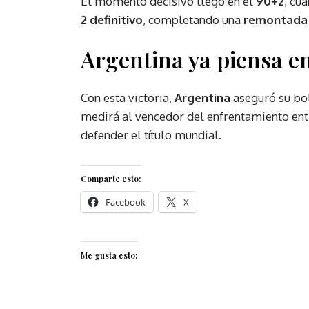
El momento decisivo llegó en el
90+2
, cu
2 definitivo
, completando una
remontada 
Argentina ya piensa en
Con esta victoria,
Argentina
aseguró su bo
medirá al vencedor del enfrentamiento en
defender el título mundial.
Comparte esto:
Facebook
X
Me gusta esto: