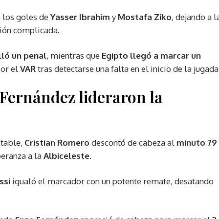
a los goles de
Yasser Ibrahim
y
Mostafa Ziko
, dejando a l
ión complicada.
lló un penal
, mientras que
Egipto llegó a marcar un
por el
VAR
tras detectarse una falta en el inicio de la jugada
Fernández lideraron la
itable,
Cristian Romero
descontó de cabeza al
minuto 79
peranza a la
Albiceleste
.
ssi
igualó el marcador con un potente remate, desatando