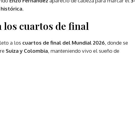
ando
Enzo Fernández
apareció de cabeza para marcar el
3
histórica
.
 los cuartos de final
leto a los
cuartos de final del Mundial 2026
, donde se
tre
Suiza y Colombia
, manteniendo vivo el sueño de