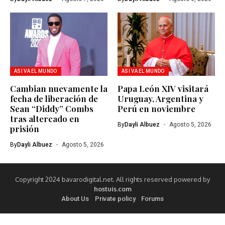
ASI VA EL MUNDO
ASI VA EL MUNDO
Cambian nuevamente la
Papa León XIV visitará
fecha de liberación de
Uruguay, Argentina y
Sean “Diddy” Combs
Perú en noviembre
tras altercado en
By
Dayli Albuez
Agosto 5, 2026
prisión
By
Dayli Albuez
Agosto 5, 2026
Copyright 2024 bavarodigital.net. All rights reserved powered by
hostuis.com
About Us
Private policy
Forums