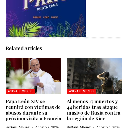
Related Articles
ASI VA EL MUNDO
ASI VA EL MUNDO
Papa León XIV se
Al menos 17 muertos y
reunirá con víctimas de
44 heridos tras ataque
abusos durante su
masivo de Rusia contra
próxima visita a Francia
la región de Kiev
By
Dayli Albuez
Agosto 7, 2026
By
Dayli Albuez
Agosto 6, 2026