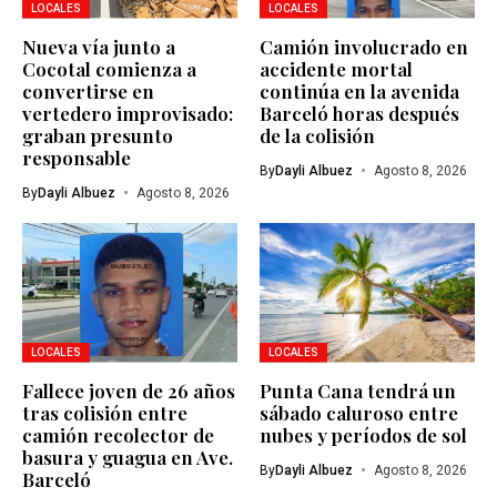
LOCALES
LOCALES
Nueva vía junto a
Camión involucrado en
Cocotal comienza a
accidente mortal
convertirse en
continúa en la avenida
vertedero improvisado:
Barceló horas después
graban presunto
de la colisión
responsable
By
Dayli Albuez
Agosto 8, 2026
By
Dayli Albuez
Agosto 8, 2026
LOCALES
LOCALES
Fallece joven de 26 años
Punta Cana tendrá un
tras colisión entre
sábado caluroso entre
camión recolector de
nubes y períodos de sol
basura y guagua en Ave.
By
Dayli Albuez
Agosto 8, 2026
Barceló