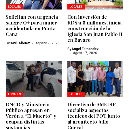
LOCALES
LOCALES
Solicitan con urgencia
Con inversión de
sangre O+ para mujer
RD$51.8 millones, inicia
accidentada en Punta
construcción de la
Cana
Iglesia San Juan Pablo II
en Bávaro
By
Dayli Albuez
Agosto 7, 2026
By
Ángel Fernandez
Agosto 7, 2026
LOCALES
LOCALES
DNCD y Ministerio
Directiva de AMEDIP
Público apresan en
socializa aspectos
Verón a “El Muerto” y
técnicos del POT junto
ocupan distintas
al arquitecto Julio
sustancias
Corral