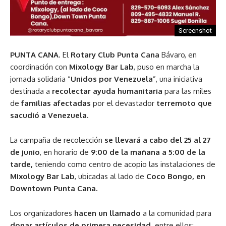
Screenshot
PUNTA CANA
. El
Rotary Club Punta Cana
Bávaro, en
coordinación con
Mixology Bar Lab
, puso en marcha la
jornada solidaria “
Unidos por Venezuela
”, una iniciativa
destinada a
recolectar ayuda humanitaria
para las miles
de
familias afectadas
por el devastador
terremoto que
sacudió a Venezuela.
La campaña de recolección
se llevará a cabo del 25 al 27
de junio
, en horario de
9:00 de la mañana a 5:00 de la
tarde,
teniendo como centro de acopio las instalaciones de
Mixology Bar Lab
, ubicadas al lado de
Coco Bongo, en
Downtown Punta Cana.
Los organizadores
hacen un llamado
a la comunidad para
donar artículos de primera necesidad,
entre ellos: