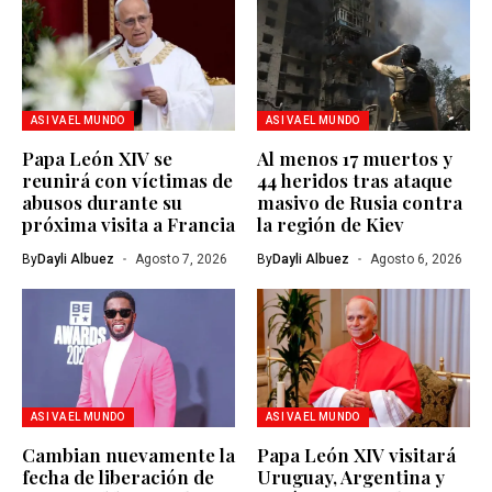
ASI VA EL MUNDO
ASI VA EL MUNDO
Papa León XIV se
Al menos 17 muertos y
reunirá con víctimas de
44 heridos tras ataque
abusos durante su
masivo de Rusia contra
próxima visita a Francia
la región de Kiev
By
Dayli Albuez
Agosto 7, 2026
By
Dayli Albuez
Agosto 6, 2026
ASI VA EL MUNDO
ASI VA EL MUNDO
Cambian nuevamente la
Papa León XIV visitará
fecha de liberación de
Uruguay, Argentina y