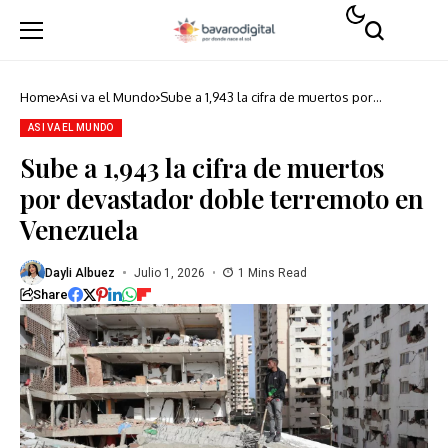
Home
Asi va el Mundo
Sube a 1,943 la cifra de muertos por
devastador doble terremoto en Venezuela
ASI VA EL MUNDO
Sube a 1,943 la cifra de muertos
por devastador doble terremoto en
Venezuela
Dayli Albuez
Julio 1, 2026
1 Mins Read
Share