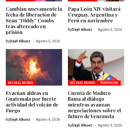
Cambian nuevamente la
Papa León XIV visitará
fecha de liberación de
Uruguay, Argentina y
Sean “Diddy” Combs
Perú en noviembre
tras altercado en
By
Dayli Albuez
Agosto 5, 2026
prisión
By
Dayli Albuez
Agosto 5, 2026
ASI VA EL MUNDO
ASI VA EL MUNDO
TENDENCIAS
Evacúan aldeas en
Cuenta de Maduro
Guatemala por fuerte
llama al diálogo
actividad del volcán de
mientras avanzan
Fuego
negociaciones sobre el
futuro de Venezuela
By
Dayli Albuez
Agosto 4, 2026
By
Dayli Albuez
Agosto 3, 2026