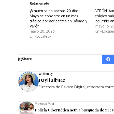
Relacionado
¡8 muertos en apenas 20 días!
VERÓN: Aut
Mayo se convierte en un mes
trágico sal
trágico por accidentes en Bávaro y
ocurrido a
Verón
mayo 16, 2
mayo 20, 2026
En «Locale
En «Locales»
Share
Written by
Dayli albuez
Directora de Bávaro Digital, reportera est
Previous Post
Policía Cibernética activa búsqueda de pre