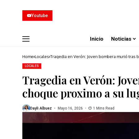
Youtube
Inicio
Noticias
Home
Locales
Tragedia en Verón: Joven bombera murió tras b
LOCALES
Tragedia en Verón: Jov
choque proximo a su lug
Dayli Albuez
Mayo 16, 2026
1 Mins Read