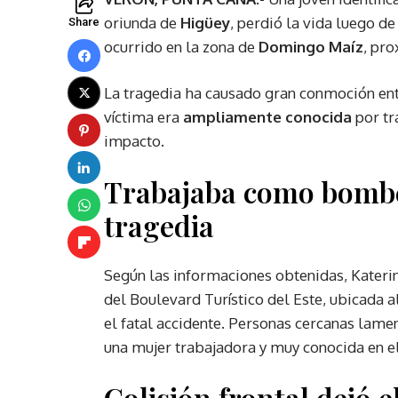
oriunda de
Higüey
, perdió la vida luego d
Share
ocurrido en la zona de
Domingo Maíz
, pr
La tragedia ha causado gran conmoción en
víctima era
ampliamente conocida
por tr
impacto.
Trabajaba como bomber
tragedia
Según las informaciones obtenidas, Kater
del Boulevard Turístico del Este, ubicada a
el fatal accidente. Personas cercanas lam
una mujer trabajadora y muy conocida en el
Colisión frontal dejó e