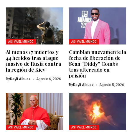
ASI VA EL MUNDO
ASI VA EL MUNDO
Al menos 17 muertos y
Cambian nuevamente la
44 heridos tras ataque
fecha de liberación de
masivo de Rusia contra
Sean “Diddy” Combs
la región de Kiev
tras altercado en
prisión
By
Dayli Albuez
Agosto 6, 2026
By
Dayli Albuez
Agosto 5, 2026
ASI VA EL MUNDO
ASI VA EL MUNDO