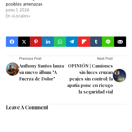
posibles amenazas
junio 1, 2026
En «Locales»
Previous Post
Next Post
Anthony Santos lanza
OPINIÓN | Camiones
su nuevo álbum "A
sin luces cruzan
Fuerza de Dolor"
peajes sin control: la
apatía pone en riesgo
la seguridad vial
Leave A Comment