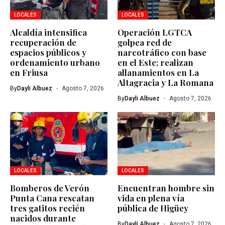
LOCALES
LOCALES
Alcaldía intensifica
Operación LGTCA
recuperación de
golpea red de
espacios públicos y
narcotráfico con base
ordenamiento urbano
en el Este; realizan
en Friusa
allanamientos en La
Altagracia y La Romana
By
Dayli Albuez
Agosto 7, 2026
By
Dayli Albuez
Agosto 7, 2026
LOCALES
LOCALES
Bomberos de Verón
Encuentran hombre sin
Punta Cana rescatan
vida en plena vía
tres gatitos recién
pública de Higüey
nacidos durante
By
Dayli Albuez
Agosto 7, 2026