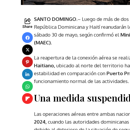
SANTO DOMINGO.
– Luego de más de dos 
República Dominicana y Haití reanudarán lo
Share
sábado 30 de mayo, según confirmó el
Mini
(MAEC).
La reapertura de la conexión aérea se reali
Haitiano,
ubicado al norte del territorio h
estabilidad en comparación con
Puerto Pr
funcionamiento normal de las actividades.
Una medida suspendida 
Las operaciones aéreas entre ambas naci
2024,
cuando las autoridades dominicanas 
debido al deterioro de la situación de segu