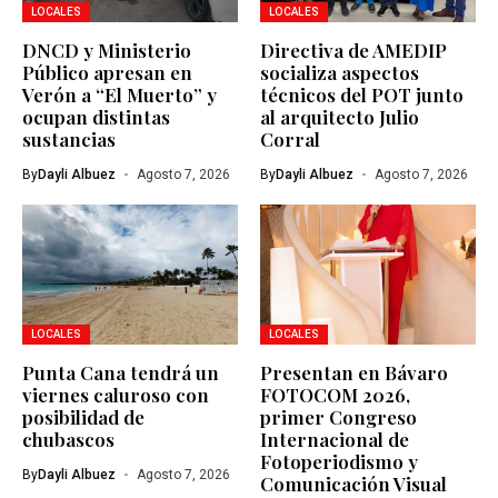
LOCALES
LOCALES
DNCD y Ministerio
Directiva de AMEDIP
Público apresan en
socializa aspectos
Verón a “El Muerto” y
técnicos del POT junto
ocupan distintas
al arquitecto Julio
sustancias
Corral
By
Dayli Albuez
Agosto 7, 2026
By
Dayli Albuez
Agosto 7, 2026
LOCALES
LOCALES
Punta Cana tendrá un
Presentan en Bávaro
viernes caluroso con
FOTOCOM 2026,
posibilidad de
primer Congreso
chubascos
Internacional de
Fotoperiodismo y
By
Dayli Albuez
Agosto 7, 2026
Comunicación Visual