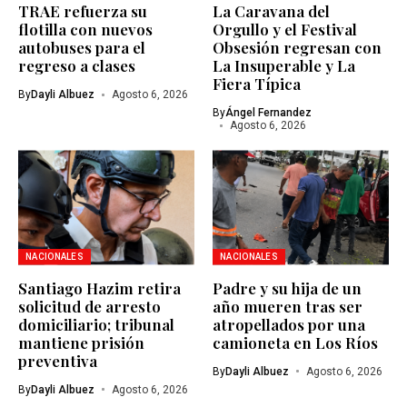
TRAE refuerza su
La Caravana del
flotilla con nuevos
Orgullo y el Festival
autobuses para el
Obsesión regresan con
regreso a clases
La Insuperable y La
Fiera Típica
By
Dayli Albuez
Agosto 6, 2026
By
Ángel Fernandez
Agosto 6, 2026
NACIONALES
NACIONALES
Santiago Hazim retira
Padre y su hija de un
solicitud de arresto
año mueren tras ser
domiciliario; tribunal
atropellados por una
mantiene prisión
camioneta en Los Ríos
preventiva
By
Dayli Albuez
Agosto 6, 2026
By
Dayli Albuez
Agosto 6, 2026