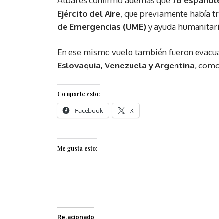
Albares confirmó además que
76 españole
Ejército del Aire
, que previamente había t
de Emergencias (UME)
y ayuda humanitari
En ese mismo vuelo también fueron evac
Eslovaquia, Venezuela y Argentina
, como
Comparte esto:
Facebook
X
Me gusta esto:
Relacionado