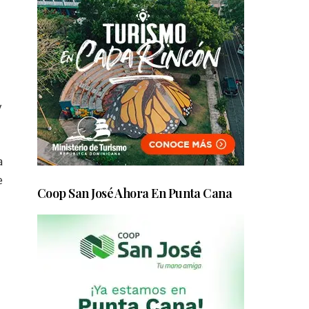
y
a
e
Coop San José Ahora En Punta Cana