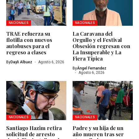
NACIONALES
NACIONALES
TRAE refuerza su
La Caravana del
flotilla con nuevos
Orgullo y el Festival
autobuses para el
Obsesión regresan con
regreso a clases
La Insuperable y La
Fiera Típica
By
Dayli Albuez
Agosto 6, 2026
By
Ángel Fernandez
Agosto 6, 2026
NACIONALES
NACIONALES
Santiago Hazim retira
Padre y su hija de un
solicitud de arresto
año mueren tras ser