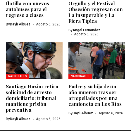
flotilla con nuevos
Orgullo y el Festival
autobuses para el
Obsesión regresan con
regreso a clases
La Insuperable y La
Fiera Típica
By
Dayli Albuez
Agosto 6, 2026
By
Ángel Fernandez
Agosto 6, 2026
NACIONALES
NACIONALES
Santiago Hazim retira
Padre y su hija de un
solicitud de arresto
año mueren tras ser
domiciliario; tribunal
atropellados por una
mantiene prisión
camioneta en Los Ríos
preventiva
By
Dayli Albuez
Agosto 6, 2026
By
Dayli Albuez
Agosto 6, 2026