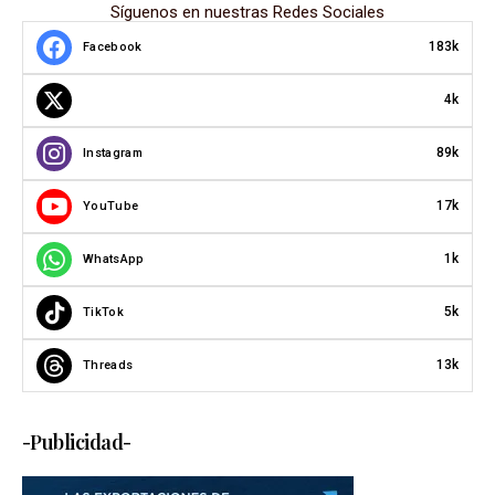
Síguenos en nuestras Redes Sociales
183k
Facebook
4k
89k
Instagram
17k
YouTube
1k
WhatsApp
5k
TikTok
13k
Threads
-Publicidad-