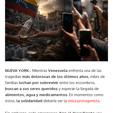
NUEVA YORK.-
Mientras
Venezuela
enfrenta una de las
tragedias
más dolorosas de los últimos años,
miles de
familias
luchan por sobrevivir
entre los escombros,
buscan a sus seres queridos
y esperan la llegada de
alimentos, agua y medicamentos.
En momentos como
estos,
la solidaridad
debería ser la
única protagonista
.