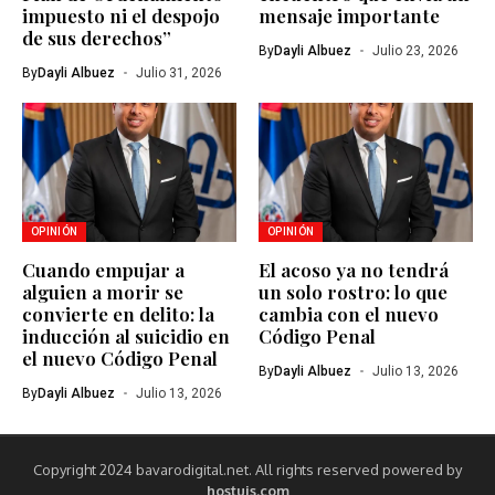
impuesto ni el despojo
mensaje importante
de sus derechos”
By
Dayli Albuez
Julio 23, 2026
By
Dayli Albuez
Julio 31, 2026
OPINIÓN
OPINIÓN
Cuando empujar a
El acoso ya no tendrá
alguien a morir se
un solo rostro: lo que
convierte en delito: la
cambia con el nuevo
inducción al suicidio en
Código Penal
el nuevo Código Penal
By
Dayli Albuez
Julio 13, 2026
By
Dayli Albuez
Julio 13, 2026
Copyright 2024 bavarodigital.net. All rights reserved powered by
hostuis.com